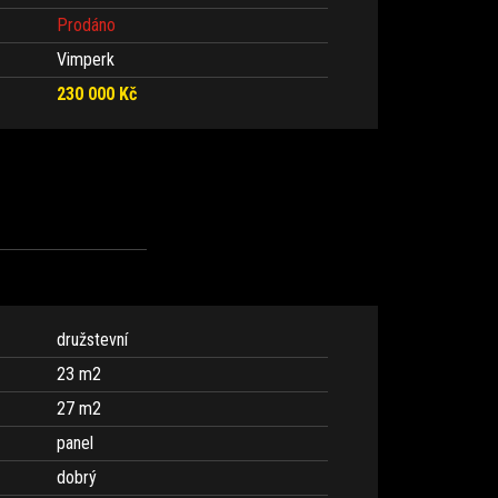
Prodáno
Vimperk
230 000 Kč
družstevní
23 m
2
27 m
2
panel
dobrý