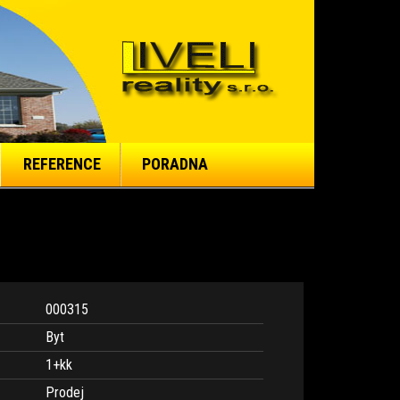
REFERENCE
PORADNA
000315
Byt
1+kk
Prodej