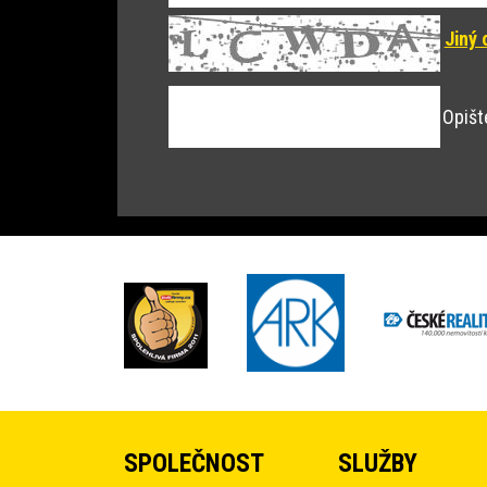
Jiný 
Opišt
SPOLEČNOST
SLUŽBY