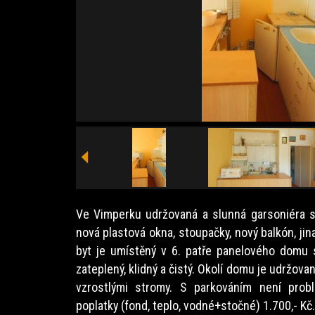
Ve Vimperku udržovaná a slunná garsoniéra 
nová plastová okna, stoupačky, nový balkón, ji
byt je umístěný v 6. patře panelového domu
zateplený, klidný a čistý. Okolí domu je udržov
vzrostlými stromy. S parkováním není prob
poplatky (fond, teplo, vodné+stočné) 1.700,- Kč.