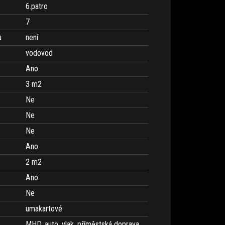
6.patro
7
u
není
vodovod
Ano
3 m
2
Ne
Ne
Ne
Ano
2 m
2
Ano
Ne
umakartové
MHD, auto, vlak, příměstská doprava