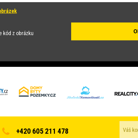
obrázek
e kód z obrázku
+420 605 211 478