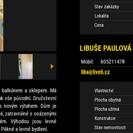
Stav zakázky
Lokalita
Cena
LIBUŠE PAULOVÁ
Mobil:
605211478
liba@liveli.cz
s balkónem a sklepem. Má
Vlastnictví
nak vše původní. Družstevní
Plocha obytná
 s novým výtahem. Dům je
Plocha užitná
ané, zatravněné s osázenými
Konstrukce
lém. Výhodou jsou levné
Stav nemovitosti
 Pěkné a levné bydlení.