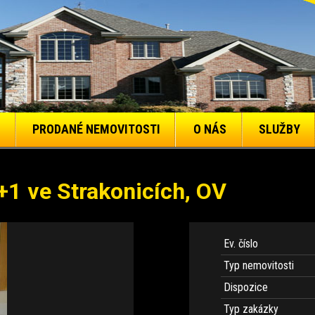
PRODANÉ NEMOVITOSTI
O NÁS
SLUŽBY
+1 ve Strakonicích, OV
Ev. číslo
Typ nemovitosti
Dispozice
Typ zakázky