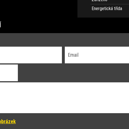
Energetická třída
Í
obrázek