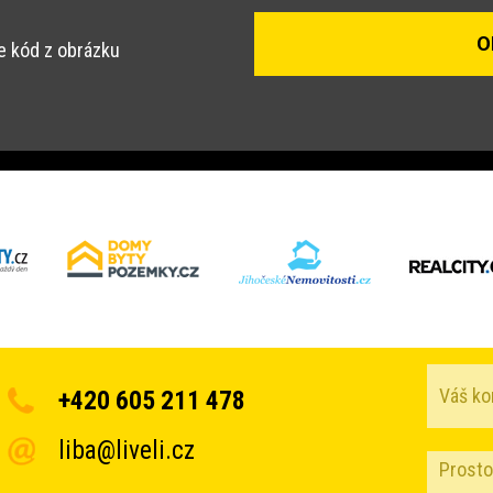
e kód z obrázku
+420 605 211 478
liba@liveli.cz