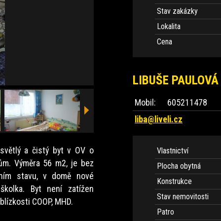
Stav zakázky
Lokalita
Cena
LIBUŠE PAULOVÁ
Mobil:
605211478
liba@liveli.cz
světlý a čistý byt v OV o
Vlastnictví
dům. Výměra 56 m2, je bez
Plocha obytná
dním stavu, v domě nové
Konstrukce
 školka. Byt není zatížen
Stav nemovitosti
 blízkosti COOP, MHD.
Patro