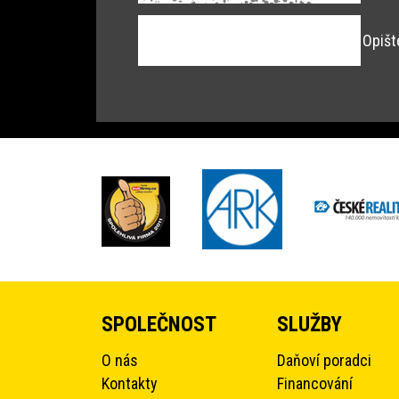
Opišt
SPOLEČNOST
SLUŽBY
O nás
Daňoví poradci
Kontakty
Financování