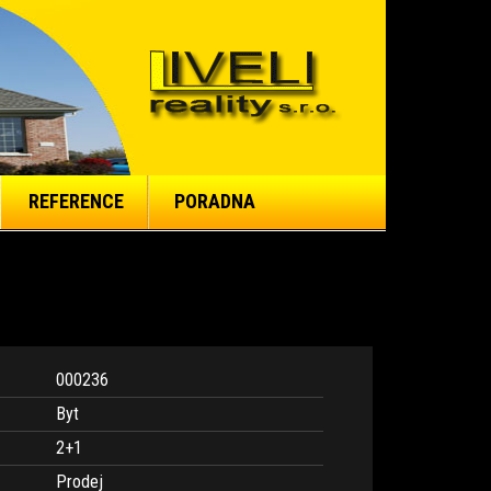
REFERENCE
PORADNA
000236
Byt
2+1
Prodej