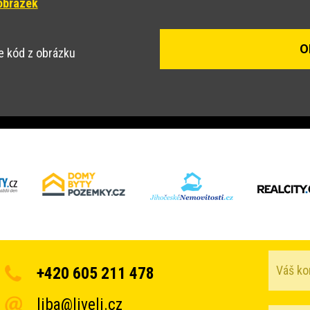
obrázek
e kód z obrázku
+420 605 211 478
liba@liveli.cz