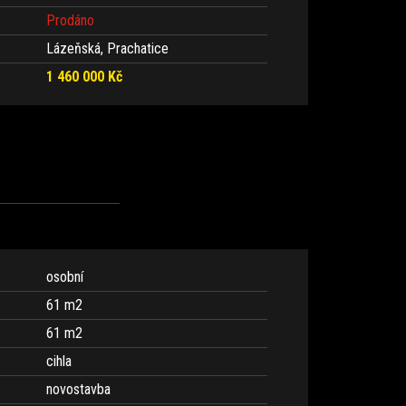
Prodáno
Lázeňská, Prachatice
1 460 000 Kč
osobní
61 m
2
61 m
2
cihla
novostavba