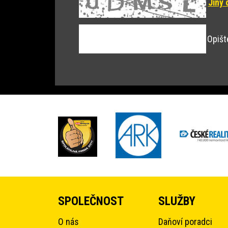
Jiný 
Opišt
SPOLEČNOST
SLUŽBY
O nás
Daňoví poradci