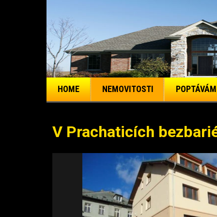
HOME
NEMOVITOSTI
POPTÁVÁM
V Prachaticích bezbari