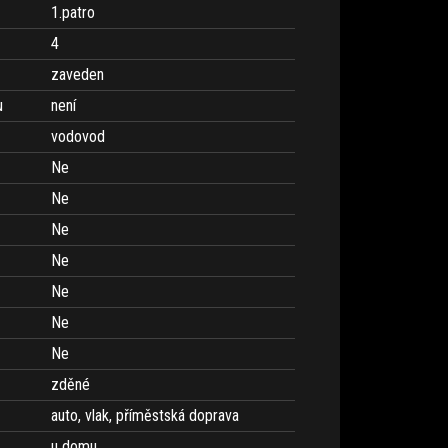
1.patro
4
zaveden
u
není
vodovod
Ne
Ne
Ne
Ne
Ne
Ne
Ne
zděné
auto, vlak, příměstská doprava
u domu