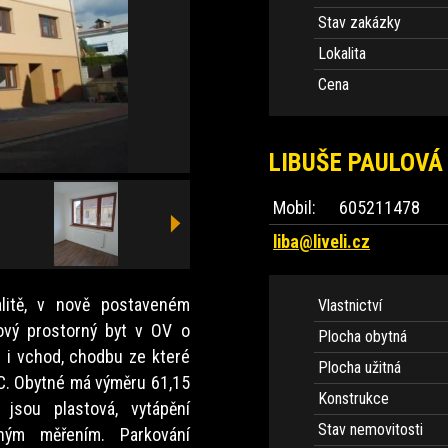
Stav zakázky
Lokalita
Cena
LIBUŠE PAULOVÁ
Mobil:
605211478
liba@liveli.cz
litě, v nově postaveném
Vlastnictví
ový prostorný byt v OV o
Plocha obytná
p i vchod, chodbu ze které
Plocha užitná
WC. Obytné má výměru 61,15
Konstrukce
jsou plastová, vytápění
Stav nemovitosti
ným měřením. Parkování