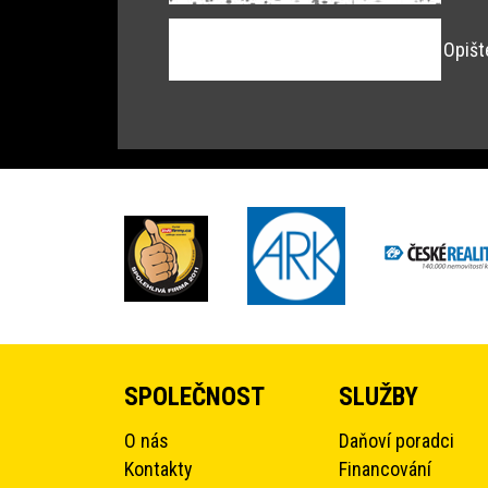
Opišt
SPOLEČNOST
SLUŽBY
O nás
Daňoví poradci
Kontakty
Financování