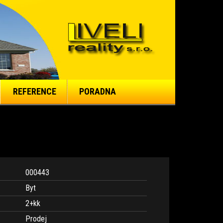
REFERENCE
PORADNA
000443
Byt
2+kk
Prodej