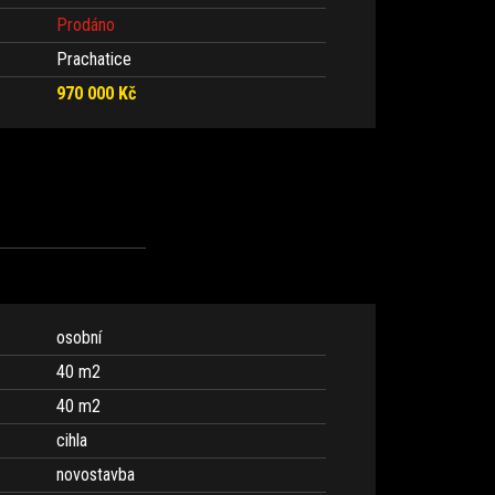
Prodáno
Prachatice
970 000 Kč
osobní
40 m
2
40 m
2
cihla
novostavba