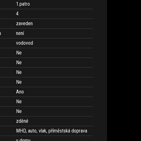
1.patro
4
zaveden
u
není
vodovod
Ne
Ne
Ne
Ne
Ano
Ne
Ne
zděné
MHD, auto, vlak, příměstská doprava
u domu