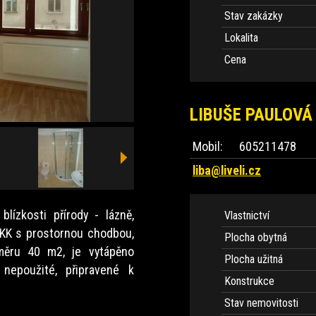
Stav zakázky
Lokalita
Cena
LIBUŠE PAULOVÁ
Mobil:
605211478
liba@liveli.cz
blízkosti přírody - lázně,
Vlastnictví
+KK s prostornou chodbou,
Plocha obytná
ěru 40 m2, je vytápěno
Plocha užitná
nepoužité, připravené k
Konstrukce
Stav nemovitosti