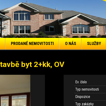
PRODANÉ NEMOVITOSTI
O NÁS
SLUŽBY
stavbě byt 2+kk, OV
Ev. číslo
Typ nemovitosti
Dispozice
Typ zakázky