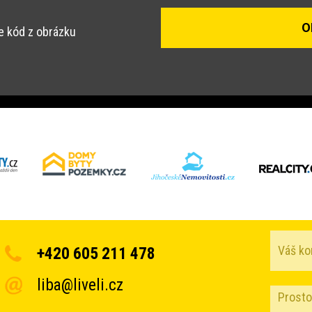
e kód z obrázku
+420 605 211 478
liba@liveli.cz