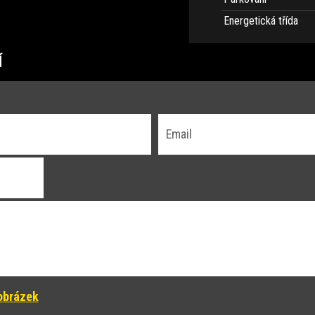
Energetická třída
Í
obrázek