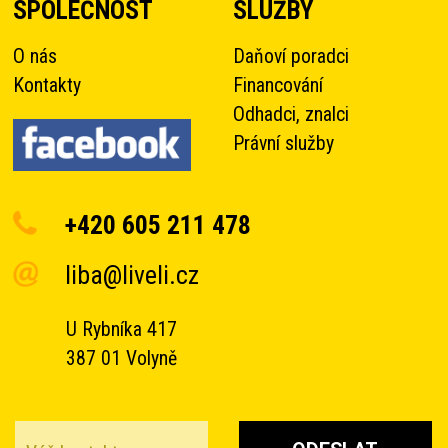
SPOLEČNOST
SLUŽBY
O nás
Daňoví poradci
Kontakty
Financování
Odhadci, znalci
Právní služby
+420 605 211 478
liba@liveli.cz
U Rybníka 417
387 01 Volyně