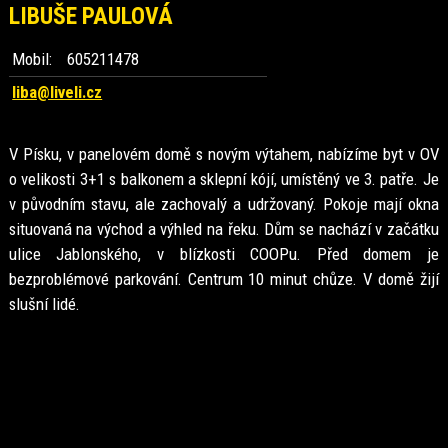
LIBUŠE PAULOVÁ
Mobil:
605211478
liba@liveli.cz
V Písku, v panelovém domě s novým výtahem, nabízíme byt v OV
o velikosti 3+1 s balkonem a sklepní kójí, umístěný ve 3. patře. Je
v původním stavu, ale zachovalý a udržovaný. Pokoje mají okna
situovaná na východ a výhled na řeku. Dům se nachází v začátku
ulice Jablonského, v blízkosti COOPu. Před domem je
bezproblémové parkování. Centrum 10 minut chůze. V domě žijí
slušní lidé.