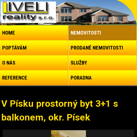
HOME
NEMOVITOSTI
POPTÁVÁM
PRODANÉ NEMOVITOSTI
O NÁS
SLUŽBY
REFERENCE
PORADNA
V Písku prostorný byt 3+1 s
balkonem, okr. Písek