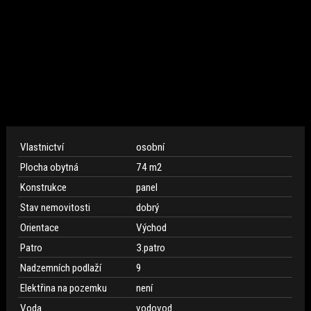
Vlastnictví
osobní
Plocha obytná
74 m
2
Konstrukce
panel
Stav nemovitosti
dobrý
Orientace
Východ
Patro
3.patro
Nadzemních podlaží
9
Elektřina na pozemku
není
Voda
vodovod