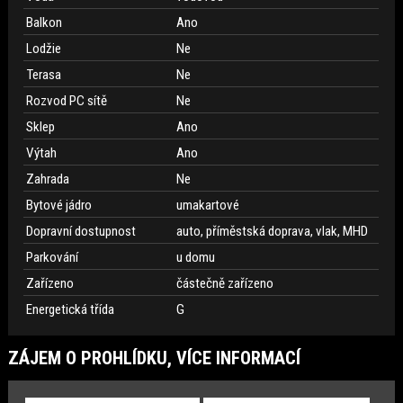
Balkon
Ano
Lodžie
Ne
Terasa
Ne
Rozvod PC sítě
Ne
Sklep
Ano
Výtah
Ano
Zahrada
Ne
Bytové jádro
umakartové
Dopravní dostupnost
auto, příměstská doprava, vlak, MHD
Parkování
u domu
Zařízeno
částečně zařízeno
Energetická třída
G
ZÁJEM O PROHLÍDKU, VÍCE INFORMACÍ