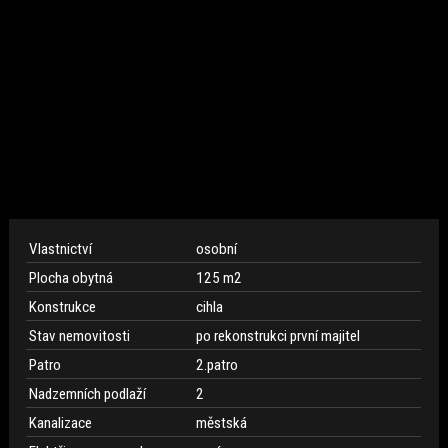
Vlastnictví
osobní
Plocha obytná
125 m
2
Konstrukce
cihla
Stav nemovitosti
po rekonstrukci první majitel
Patro
2.patro
Nadzemních podlaží
2
Kanalizace
městská