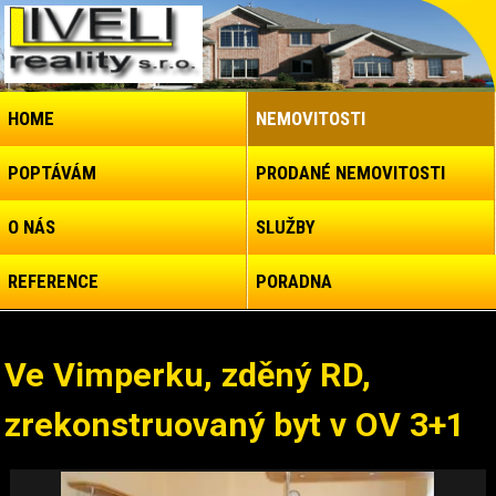
HOME
NEMOVITOSTI
POPTÁVÁM
PRODANÉ NEMOVITOSTI
O NÁS
SLUŽBY
REFERENCE
PORADNA
Ve Vimperku, zděný RD,
zrekonstruovaný byt v OV 3+1