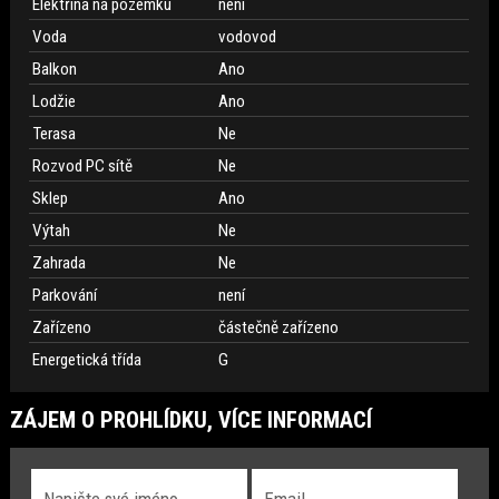
Elektřina na pozemku
není
Voda
vodovod
Balkon
Ano
Lodžie
Ano
Terasa
Ne
Rozvod PC sítě
Ne
Sklep
Ano
Výtah
Ne
Zahrada
Ne
Parkování
není
Zařízeno
částečně zařízeno
Energetická třída
G
ZÁJEM O PROHLÍDKU, VÍCE INFORMACÍ