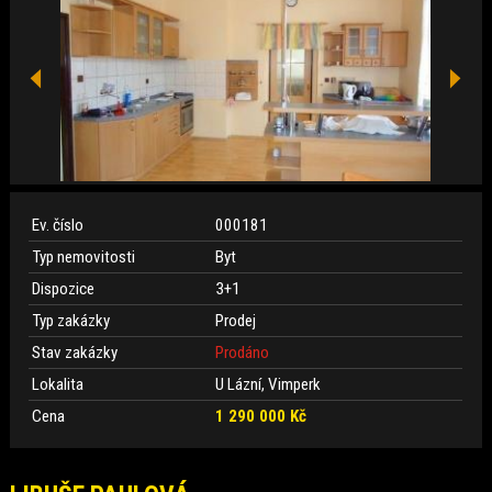
Ev. číslo
000181
Typ nemovitosti
Byt
Dispozice
3+1
Typ zakázky
Prodej
Stav zakázky
Prodáno
Lokalita
U Lázní, Vimperk
Cena
1 290 000 Kč