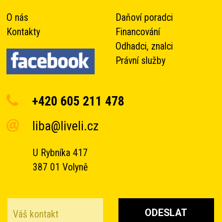
O nás
Daňoví poradci
Kontakty
Financování
Odhadci, znalci
Právní služby
+420 605 211 478
liba@liveli.cz
U Rybníka 417
387 01 Volyně
ODESLAT