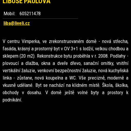
LIBUŠE PAULOVÁ
Mobil:
605211478
liba@liveli.cz
V centru Vimperka, ve zrekonstruovaném domě - nová střecha,
fasáda, krásný a prostorný byt v OV 3+1 s lodžií, velkou chodbou a
sklepem (20 m2). Rekonstrukce bytu proběhla v r. 2008. Podlahy -
plovoucí a dlažba, okna a dveře dřevo, sanační omítky, vnitřní
vertikální žaluzie, venkovní bezpečnostní žaluzie, nová kuchyňská
linka - zůstane, nová koupelna a WC. Vše precizně, moderně a
vkusně udělané. Byt se nachází na klidném místě. Škola, školka,
obchody v dosahu. V domě ještě volné byty a prostory k
podnikání.