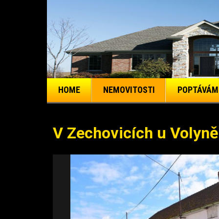
HOME
NEMOVITOSTI
POPTÁVÁM
V Zechovicích u Volyně