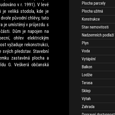
Plocha parcely
udováno v r. 1991). V levé
 je veliká stodola, kde je
Plocha užitná
 dvoře původní chlévy, tato
Konstrukce
va je umístěný v průjezdu s
Stav nemovitosti
 části. Dům je napojen na
Nadzemních podlaží
ecní, ohřev elektrickým
Plyn
ost vyžaduje rekonstrukci,
e svých představ. Stavební
Voda
mku zastavěná plocha a
Vytápění
řídu G. Veškerá občanská
Balkon
Lodžie
Terasa
Sklep
Výtah
Zahrada
Dopravní dostupnost