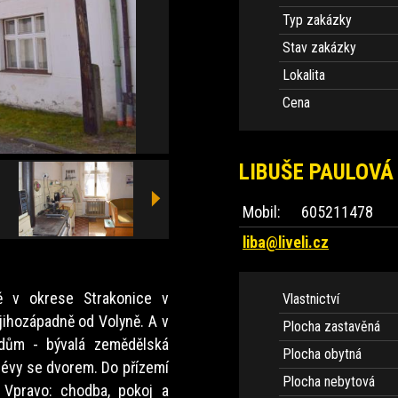
Typ zakázky
Stav zakázky
Lokalita
Cena
LIBUŠE PAULOVÁ
Mobil:
605211478
liba@liveli.cz
ě v okrese Strakonice v
Vlastnictví
 jihozápadně od Volyně. A v
Plocha zastavěná
 dům - bývalá zemědělská
Plocha obytná
hlévy se dvorem. Do přízemí
Plocha nebytová
 Vpravo: chodba, pokoj a