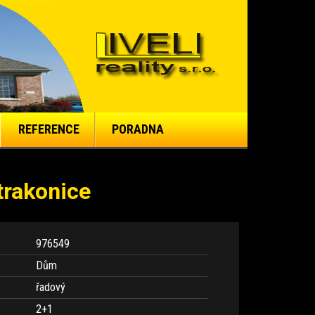
REFERENCE
PORADNA
trakonice
976549
Dům
řadový
2+1