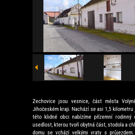
Zechovice jsou vesnice, část města Volyn
Jihočeském kraji. Nachází se asi 1,5 kilometru
této klidné obci nabízíme přízemní rodinný
usedlost, kterou tvoří obytná část, stodola a c
domu se vchází velkými vraty s průjezdem.