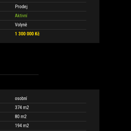
Prodej
Aktivní
Volyně
1 300 000 Kč
osobní
374 m
2
80 m
2
194 m
2