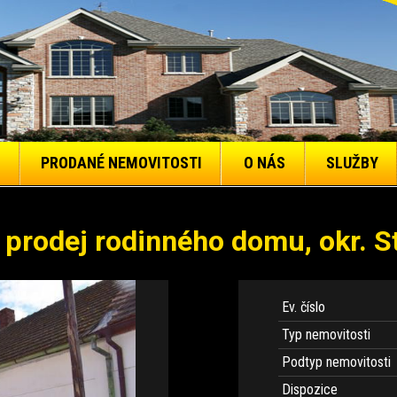
PRODANÉ NEMOVITOSTI
O NÁS
SLUŽBY
 prodej rodinného domu, okr. S
Ev. číslo
Typ nemovitosti
Podtyp nemovitosti
Dispozice