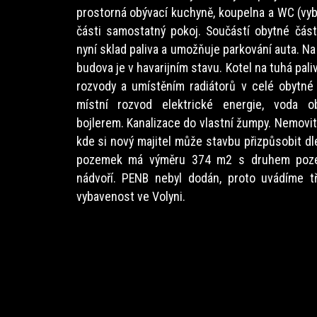
prostorná obývací kuchyně, koupelna a WC (vyb
části samostatný pokoj. Součástí obytné části
nyní sklad paliva a umožňuje parkování auta. Na
budova je v havarijním stavu. Kotel na tuhá pali
rozvody a umístěním radiátorů v celé obytné
místní rozvod elektrické energie, voda ob
bojlerem. Kanalizace do vlastní žumpy. Nemovit
kde si nový majitel může stavbu přizpůsobit dl
pozemek má výměru 374 m2 s druhem poze
nádvoří. PENB nebyl dodán, proto uvádíme t
vybavenost ve Volyni.