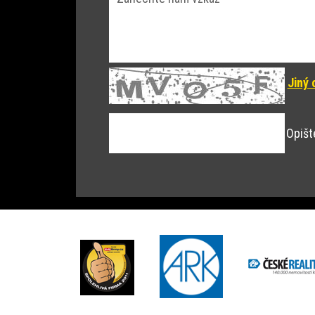
Jiný 
Opišt