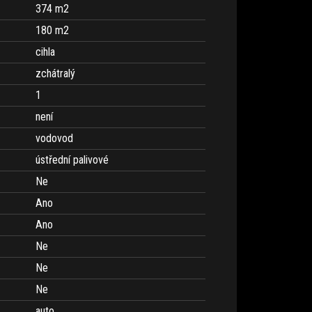
374 m
2
180 m
2
cihla
zchátralý
1
není
vodovod
ústřední palivové
Ne
Ano
Ano
Ne
Ne
Ne
auto