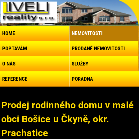
HOME
NEMOVITOSTI
POPTÁVÁM
PRODANÉ NEMOVITOSTI
O NÁS
SLUŽBY
REFERENCE
PORADNA
Prodej rodinného domu v malé
obci Bošice u Čkyně, okr.
Prachatice