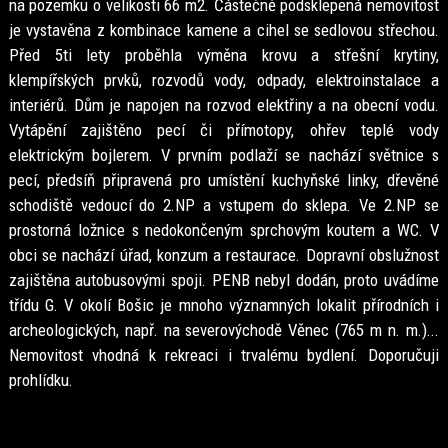
na pozemku o velikosti 66 m2. Částečně podsklepená nemovitost
je vystavěna z kombinace kamene a cihel se sedlovou střechou.
Před 5ti lety proběhla výměna krovu a střešní krytiny,
klempířských prvků, rozvodů vody, odpady, elektroinstalace a
interiérů. Dům je napojen na rozvod elektřiny a na obecní vodu.
Vytápění zajištěno pecí či přímotopy, ohřev teplé vody
elektrickým bojlerem. V prvním podlaží se nachází světnice s
pecí, předsíň připravená pro umístění kuchyňské linky, dřevěné
schodiště vedoucí do 2.NP a vstupem do sklepa. Ve 2.NP se
prostorná ložnice s nedokončeným sprchovým koutem a WC. V
obci se nachází úřad, konzum a restaurace. Dopravní obslužnost
zajištěna autobusovými spoji. PENB nebyl dodán, proto uvádíme
třídu G. V okolí Bošic je mnoho významných lokalit přírodních i
archeologických, např. na severovýchodě Věnec (765 m n. m.)...
Nemovitost vhodná k rekreaci i trvalému bydlení. Doporučuji
prohlídku.