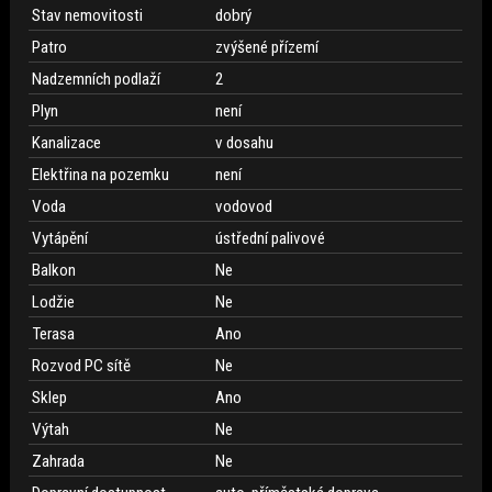
Stav nemovitosti
dobrý
Patro
zvýšené přízemí
Nadzemních podlaží
2
Plyn
není
Kanalizace
v dosahu
Elektřina na pozemku
není
Voda
vodovod
Vytápění
ústřední palivové
Balkon
Ne
Lodžie
Ne
Terasa
Ano
Rozvod PC sítě
Ne
Sklep
Ano
Výtah
Ne
Zahrada
Ne