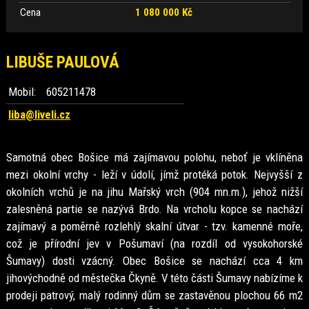
Cena
1 080 000 Kč
LIBUŠE PAULOVÁ
Mobil:
605211478
liba@liveli.cz
Samotná obec Bošice má zajímavou polohu, neboť je vklíněna
mezi okolní vrchy - leží v údolí, jímž protéká potok. Nejvyšší z
okolních vrchů je na jihu Mařský vrch (904 mn.m.), jehož nižší
zalesněná partie se nazývá Brdo. Na vrcholu kopce se nachází
zajímavý a poměrně rozlehlý skalní útvar - tzv. kamenné moře,
což je přírodní jev v Pošumaví (na rozdíl od vysokohorské
Šumavy) dosti vzácný. Obec Bošice se nachází cca 4 km
jihovýchodně od městečka Čkyně. V této části Šumavy nabízíme k
prodeji patrový, malý rodinný dům se zastavěnou plochou 66 m2