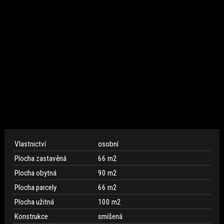
Vlastnictví
osobní
Plocha zastavěná
66 m
2
Plocha obytná
90 m
2
Plocha parcely
66 m
2
Plocha užitná
100 m
2
Konstrukce
smíšená