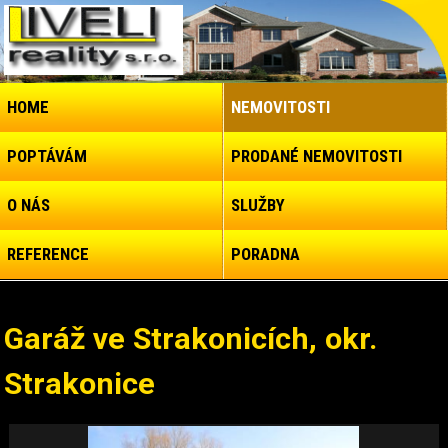
HOME
NEMOVITOSTI
POPTÁVÁM
PRODANÉ NEMOVITOSTI
O NÁS
SLUŽBY
REFERENCE
PORADNA
Garáž ve Strakonicích, okr.
Strakonice