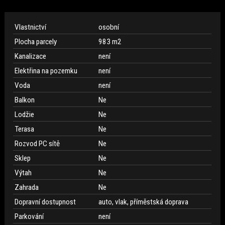
Vlastnictví
osobní
Plocha parcely
983 m
2
Kanalizace
není
Elektřina na pozemku
není
Voda
není
Balkon
Ne
Lodžie
Ne
Terasa
Ne
Rozvod PC sítě
Ne
Sklep
Ne
Výtah
Ne
Zahrada
Ne
Dopravní dostupnost
auto, vlak, příměstská doprava
Parkování
není