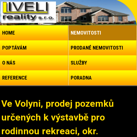
HOME
NEMOVITOSTI
POPTÁVÁM
PRODANÉ NEMOVITOSTI
O NÁS
SLUŽBY
REFERENCE
PORADNA
Ve Volyni, prodej pozemků
určených k výstavbě pro
rodinnou rekreaci, okr.