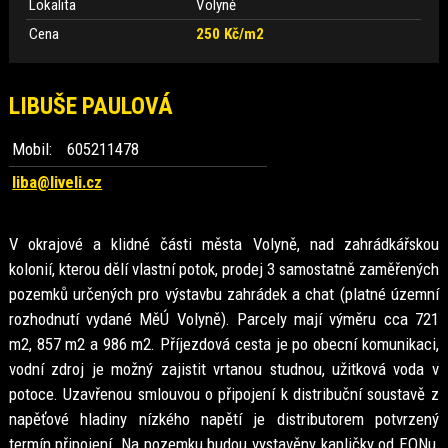
Lokalita
Volyně
Cena
250 Kč/m2
LIBUŠE PAULOVÁ
Mobil:
605211478
liba@liveli.cz
V okrajové a klidné části města Volyně, nad zahrádkářskou
kolonií, kterou dělí vlastní potok, prodej 3 samostatně zaměřených
pozemků určených pro výstavbu zahrádek a chat (platné územní
rozhodnutí vydané MěÚ Volyně). Parcely mají výměru cca 721
m2, 857 m2 a 986 m2. Příjezdová cesta je po obecní komunikaci,
vodní zdroj je možný zajistit vrtanou studnou, užitková voda v
potoce. Uzavřenou smlouvou o připojení k distribuční soustavě z
napěťové hladiny nízkého napětí je distributorem potvrzený
termín připojení. Na pozemku budou vystavěny kapličky od EONu,