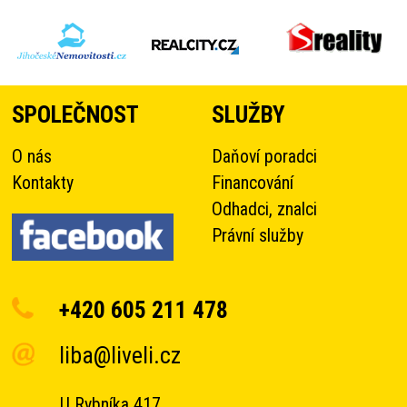
SPOLEČNOST
SLUŽBY
O nás
Daňoví poradci
Kontakty
Financování
Odhadci, znalci
Právní služby
+420 605 211 478
liba@liveli.cz
U Rybníka 417