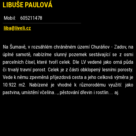
LIBUŠE PAULOVÁ
Mobil:
605211478
liba@liveli.cz
Na Šumavě, v rozsáhlém chráněném území Churáňov - Zadov, na
úplné samotě, nabízíme slunný pozemek sestávající se z osmi
parcelních čísel, které tvoří celek. Dle LV vedené jako orná půda
či trvalý travní porost. Celek je z části obklopený lesními porosty.
Vede k němu zpevněná příjezdová cesta a jeho celková výměra je
10.922 m2. Nabízené je vhodné k různorodému využití: jako
pastvina, umístění včelína..., pěstování dřevin i rostlin.... aj.