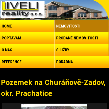
HOME
NEMOVITOSTI
POPTÁVÁM
PRODANÉ NEMOVITOSTI
O NÁS
SLUŽBY
REFERENCE
PORADNA
Pozemek na Churáňově-Zadov,
okr. Prachatice