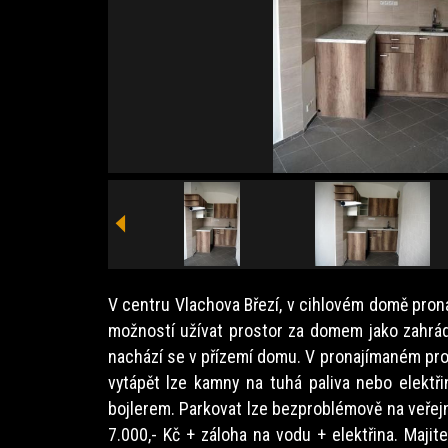
V centru Vlachova Březí, v cihlovém domě proná
možností užívat prostor za domem jako zahrá
nachází se v přízemí domu. V pronajímaném pr
vytápět lze kamny na tuhá paliva nebo elektř
bojlerem. Parkovat lze bezproblémově na veřej
7.000,- Kč + záloha na vodu + elektřina. Majit