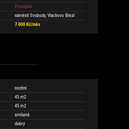
Pronajato
náměstí Svobody, Vlachovo Březí
7 000 Kč/měs
osobní
45 m
2
45 m
2
smíšená
dobrý