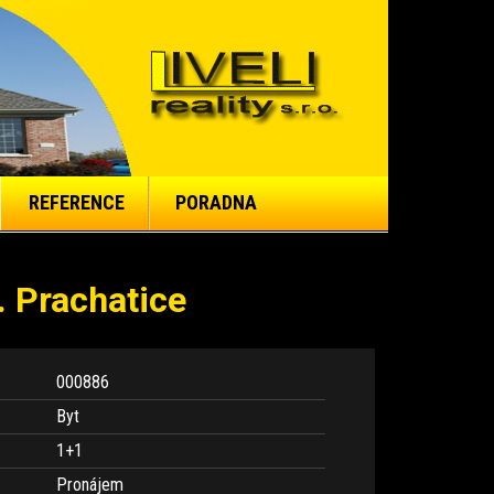
REFERENCE
PORADNA
. Prachatice
000886
Byt
1+1
Pronájem