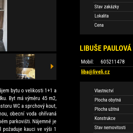
Stav zakázky
Lokalita
Cena
LIBUŠE PAULOVÁ
Mobil:
605211478
liba@liveli.cz
jem bytu o velikosti 1+1 a
Vlastnictví
dku. Byt má výměru 45 m2,
Plocha obytná
ostoru WC a sprchový kout,
Plocha užitná
inou, obecní voda ohřívaná
Konstrukce
ném parkovišti. Nájemné je
Stav nemovitosti
el požaduje kauci ve výši 1