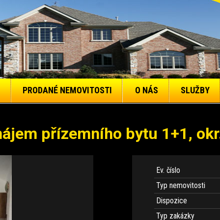
PRODANÉ NEMOVITOSTI
O NÁS
SLUŽBY
nájem přízemního bytu 1+1, okr
Ev. číslo
Typ nemovitosti
Dispozice
Typ zakázky