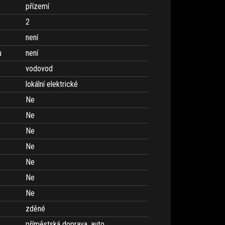
přízemí
2
není
u
není
vodovod
lokální elektrické
Ne
Ne
Ne
Ne
Ne
Ne
Ne
zděné
příměstská doprava, auto