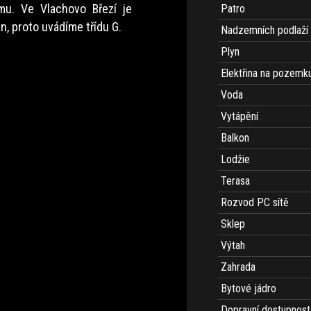
mu. Ve Vlachovo Březí je
Patro
, proto uvádíme třídu G.
Nadzemních podlaží
Plyn
Elektřina na pozemk
Voda
Vytápění
Balkon
Lodžie
Terasa
Rozvod PC sítě
Sklep
Výtah
Zahrada
Bytové jádro
Dopravní dostupnost