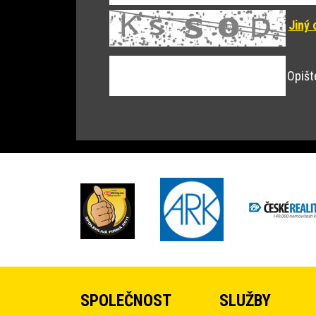
Jiný 
Opišt
SPOLEČNOST
SLUŽBY