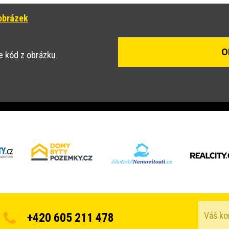
obrázek
e kód z obrázku
+420 605 211 478