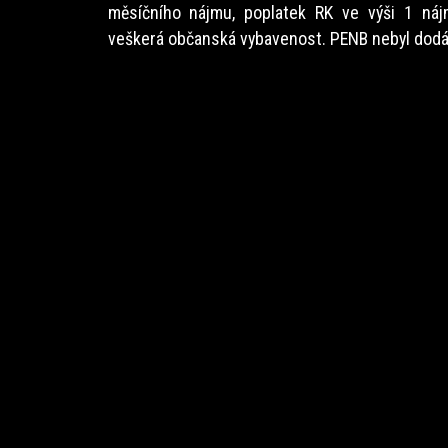
měsíčního nájmu, poplatek RK ve výši 1 náj
veškerá občanská vybavenost. PENB nebyl dodán