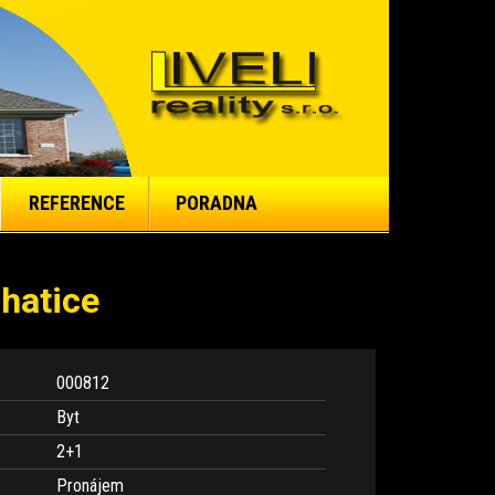
REFERENCE
PORADNA
hatice
000812
Byt
2+1
Pronájem