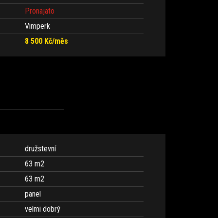
Pronajato
Vimperk
8 500 Kč/měs
družstevní
63 m
2
63 m
2
panel
velmi dobrý