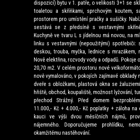
dispozicí) bytu v 1. patře, o velikosti 3+1 se s
toaletou a skříňkami, sprchovým koutem, 
prostorem pro umístění pračky a sušičky. Na
sestává se z předsíně s vestavnými skříně
Kuchyně ve tvaru L s jídelnou má novou, na m
linku s vestavnými (nepoužitými) spotřebiči:
deskou, trouba, myčka, lednice s mrazákem, m
Nově elektřina, rozvody vody a odpadů. Pokoje 
20,70 m2. V celém prostoru nové velkoformátov
nově vymalováno, v pokojích zajímavé obklady n
dveře s obložkami, plastová okna se žaluziemi.
hřiště, obchod, koupaliště, možnost lyžování, tu
přechod Strážný. Před domem bezproblém
11.000,- Kč + 4.000,- Kč poplatky + záloha na 
kauci ve výši dvou měsíčních nájmů, pro
nájemného. Doporučujeme prohlídku, nemo
okamžitému nastěhování.