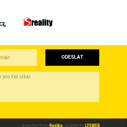
ODESLAT
exported from
Realko
,
created by
LYSWEB