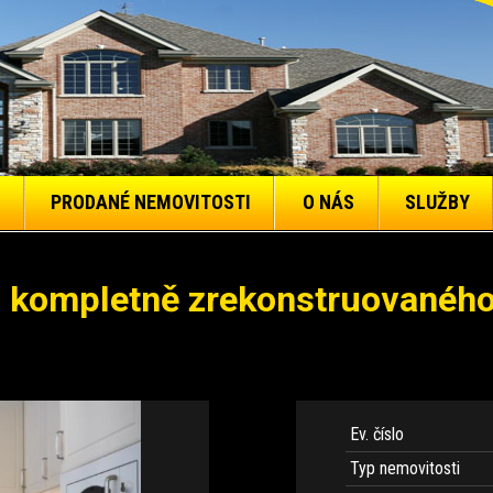
PRODANÉ NEMOVITOSTI
O NÁS
SLUŽBY
 kompletně zrekonstruovaného 
Ev. číslo
Typ nemovitosti