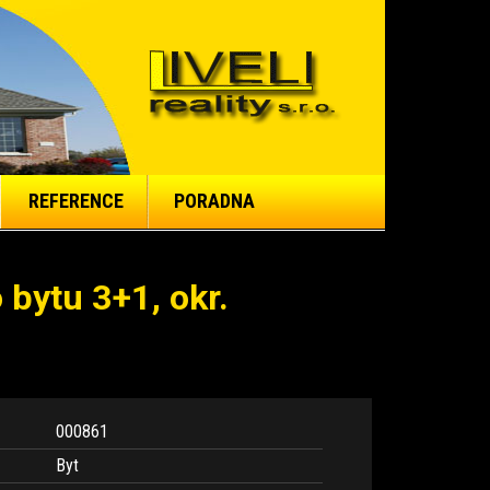
REFERENCE
PORADNA
bytu 3+1, okr.
000861
Byt