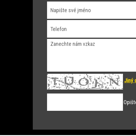
Jiný 
Opišt