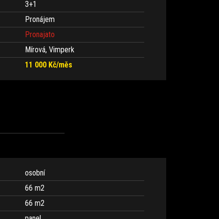
3+1
Pronájem
Pronajato
Mírová, Vimperk
11 000 Kč/měs
osobní
66 m
2
66 m
2
panel