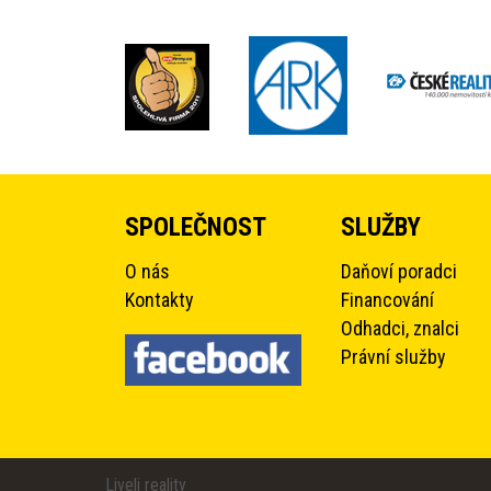
SPOLEČNOST
SLUŽBY
O nás
Daňoví poradci
Kontakty
Financování
Odhadci, znalci
Právní služby
Liveli reality