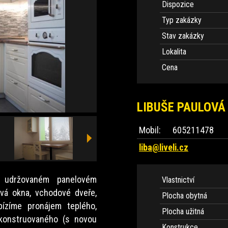
Dispozice
Typ zakázky
Stav zakázky
Lokalita
Cena
LIBUŠE PAULOVÁ
Mobil:
605211478
liba@liveli.cz
a udržovaném panelovém
Vlastnictví
ová okna, vchodové dveře,
Plocha obytná
bízíme pronájem teplého,
Plocha užitná
ekonstruovaného (s novou
Konstrukce