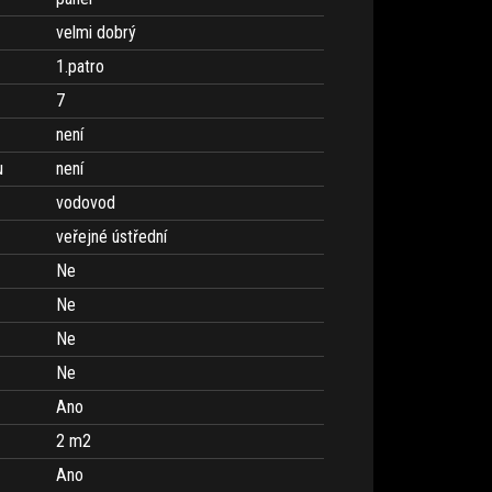
velmi dobrý
1.patro
7
není
u
není
vodovod
veřejné ústřední
Ne
Ne
Ne
Ne
Ano
2 m
2
Ano