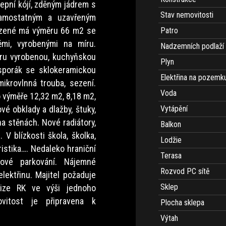
klepní kójí, zděným jádrem s
Stav nemovitosti
samostatným a uzavřeným
bízené má výměru 66 m2 se
Patro
mi, vyrobenými na míru.
Nadzemních podlaží
íru vyrobenou, kuchyňskou
Plyn
 sporák se sklokeramickou
Elektřina na pozemk
ikrovlnná trouba, sezení.
Voda
o výměře 12,32 m2, 8,18 m2,
é obklady a dlažby, štuky,
Vytápění
a stěnách. Nové radiátory,
Balkon
 V blízkosti škola, školka,
Lodžie
ristika…. Nedaleko hraniční
Terasa
ové parkování. Nájemné
Rozvod PC sítě
elektřinu. Majitel požaduje
Sklep
vize RK ve výši jednoho
vitost je připravena k
Plocha sklepa
Výtah