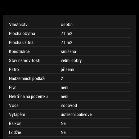
Vlastnictví
osobní
Plocha obytná
71 m
2
Plocha užitná
71 m
2
Konstrukce
smíšená
Stav nemovitosti
velmi dobrý
Patro
přízemí
Nadzemních podlaží
2
Plyn
není
Elektřina na pozemku
není
Voda
vodovod
Vytápění
ústřední palivové
Balkon
Ne
Lodžie
Ne