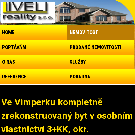
HOME
NEMOVITOSTI
POPTÁVÁM
PRODANÉ NEMOVITOSTI
O NÁS
SLUŽBY
REFERENCE
PORADNA
Ve Vimperku kompletně
zrekonstruovaný byt v osobním
vlastnictví 3+KK, okr.