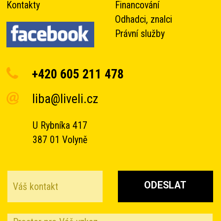
Kontakty
Financování
Odhadci, znalci
Právní služby
+420 605 211 478
liba@liveli.cz
U Rybníka 417
387 01 Volyně
ODESLAT