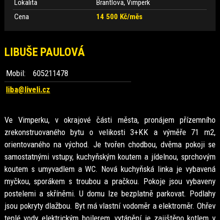
Lokalita
Brantlova, Vimperk
Cena
14 500 Kč/měs
LIBUŠE PAULOVÁ
Mobil:
605211478
liba@liveli.cz
Ve Vimperku, v okrajové části města, pronájem přízemního
zrekonstruovaného bytu o velikosti 3+KK a výměře 71 m2,
orientovaného na východ. Je tvořen chodbou, dvěma pokoji se
samostatnými vstupy, kuchyňským koutem a jídelnou, sprchovým
koutem s umyvadlem a WC. Nová kuchyňská linka je vybavená
myčkou, sporákem s troubou a pračkou. Pokoje jsou vybaveny
postelemi a skříněmi. U domu lze bezplatně parkovat. Podlahy
jsou pokryty dlažbou. Byt má vlastní vodoměr a elektroměr. Ohřev
teplé vody elektrickým bojlerem, vytápění je zajištěno kotlem v