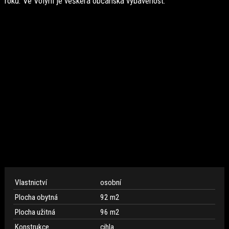
roku. Ve Volyni je veškerá občanská vybavenost.
Vlastnictví
osobní
Plocha obytná
92 m
2
Plocha užitná
96 m
2
Konstrukce
cihla