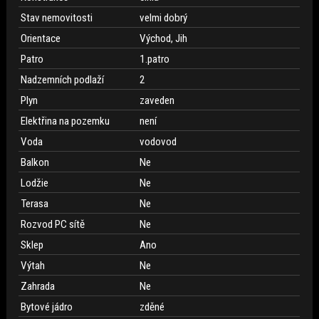
Stav nemovitosti
velmi dobrý
Orientace
Východ, Jih
Patro
1.patro
Nadzemních podlaží
2
Plyn
zaveden
Elektřina na pozemku
není
Voda
vodovod
Balkon
Ne
Lodžie
Ne
Terasa
Ne
Rozvod PC sítě
Ne
Sklep
Ano
Výtah
Ne
Zahrada
Ne
Bytové jádro
zděné