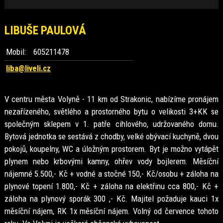
LIBUŠE PAULOVÁ
Mobil:
605211478
liba@liveli.cz
V centru města Volyně - 11 km od Strakonic, nabízíme pronájem
nezařízeného, světlého a prostorného bytu o velikosti 3+KK se
společným sklepem v 1. patře cihlového, udržovaného domu.
Bytová jednotka se sestává z chodby, velké obývací kuchyně, dvou
pokojů, koupelny, WC a úložným prostorem. Byt je možno vytápět
plynem nebo krbovými kamny, ohřev vody bojlerem. Měsíční
nájemné 5.500,- Kč + vodné a stočné 150,- Kč/osobu + záloha na
plynové topení 1.800,- Kč + záloha na elektřinu cca 800,- Kč +
záloha na plynový sporák 300 ,- Kč. Majitel požaduje kauci 1x
měsíční nájem, RK 1x měsíční nájem. Volný od července tohoto