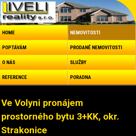
HOME
NEMOVITOSTI
POPTÁVÁM
PRODANÉ NEMOVITOSTI
O NÁS
SLUŽBY
REFERENCE
PORADNA
Ve Volyni pronájem
prostorného bytu 3+KK, okr.
Strakonice