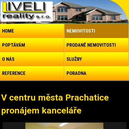
HOME
NEMOVITOSTI
POPTÁVÁM
PRODANÉ NEMOVITOSTI
O NÁS
SLUŽBY
REFERENCE
PORADNA
V centru města Prachatice
pronájem kanceláře