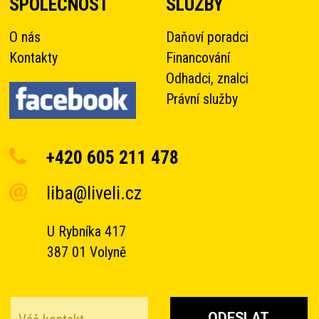
SPOLEČNOST
SLUŽBY
O nás
Daňoví poradci
Kontakty
Financování
Odhadci, znalci
Právní služby
+420 605 211 478
liba@liveli.cz
U Rybníka 417
387 01 Volyně
ODESLAT