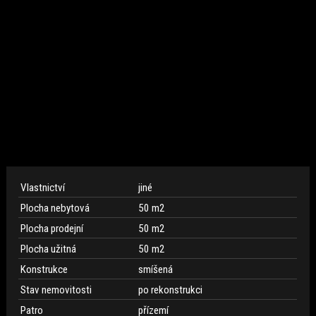
Vlastnictví
jiné
Plocha nebytová
50 m
2
Plocha prodejní
50 m
2
Plocha užitná
50 m
2
Konstrukce
smíšená
Stav nemovitosti
po rekonstrukci
Patro
přízemí