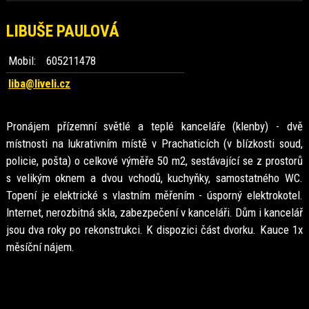
LIBUŠE PAULOVÁ
Mobil:
605211478
liba@liveli.cz
Pronájem přízemní světlé a teplé kanceláře (klenby) - dvě
místnosti na lukrativním místě v Prachaticích (v blízkosti soud,
policie, pošta) o celkové výměře 50 m2, sestávající se z prostorů
s velikým oknem a dvou vchodů, kuchyňky, samostatného WC.
Topení je elektrické s vlastním měřením - úsporný elektrokotel.
Internet, nerozbitná skla, zabezpečení v kanceláři. Dům i kancelář
jsou dva roky po rekonstrukci. K dispozici část dvorku. Kauce 1x
měsíční nájem.