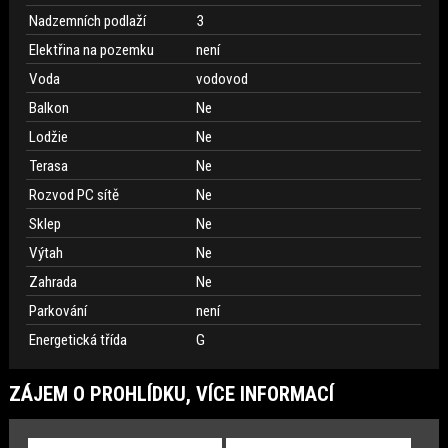
Nadzemních podlaží
3
Elektřina na pozemku
není
Voda
vodovod
Balkon
Ne
Lodžie
Ne
Terasa
Ne
Rozvod PC sítě
Ne
Sklep
Ne
Výtah
Ne
Zahrada
Ne
Parkování
není
Energetická třída
G
ZÁJEM O PROHLÍDKU, VÍCE INFORMACÍ