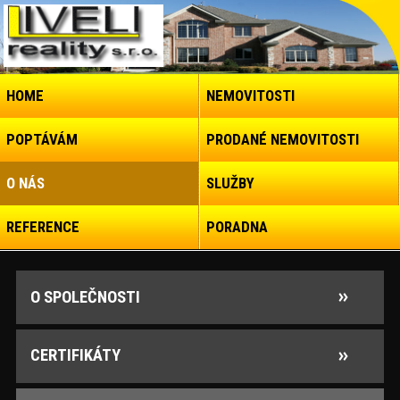
HOME
NEMOVITOSTI
POPTÁVÁM
PRODANÉ NEMOVITOSTI
O NÁS
SLUŽBY
REFERENCE
PORADNA
O SPOLEČNOSTI
CERTIFIKÁTY