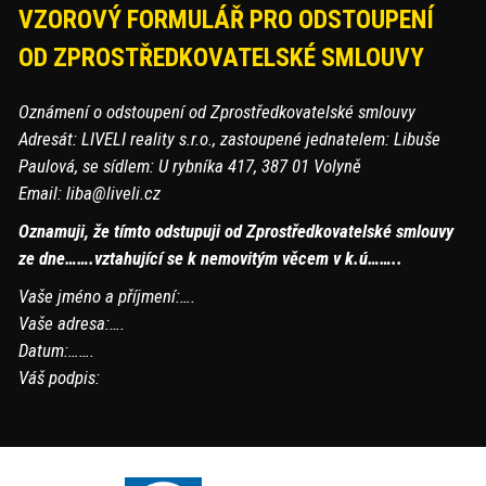
VZOROVÝ FORMULÁŘ PRO ODSTOUPENÍ
OD ZPROSTŘEDKOVATELSKÉ SMLOUVY
Oznámení o odstoupení od Zprostředkovatelské smlouvy
Adresát: LIVELI reality s.r.o., zastoupené jednatelem: Libuše
Paulová, se sídlem: U rybníka 417, 387 01 Volyně
Email: liba@liveli.cz
Oznamuji, že tímto odstupuji od Zprostředkovatelské smlouvy
ze dne…….vztahující se k nemovitým věcem v k.ú……..
Vaše jméno a příjmení:….
Vaše adresa:….
Datum:…….
Váš podpis: