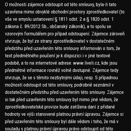
O možnosti zájemce odstoupit od této smlouvy, byla-li tato
uzavřena mimo obvyklé obchodní prostory zprostředkovatel (to
vše ve smyslu ustanovení § 1811 odst. 2 a § 1820 odst. 1
zákona č. 89/2012 Sb., občanský zákoník), a to spolu se
vzorovým formulářem pro případ odstoupení. Zájemce zároveň
stvrzuje, že byl ze strany zprostředkovatel v dostatečném
předstihu před uzavřením této smlouvy informován o tom, že
text předmětného poučení je k dispozici i v jiné textové
podobě, a to na internetové adrese: www.liveli.cz, kde jsou
předmětné informace rovněž volně dostupné. Zájemce tedy
stvrzuje, že se s těmito nezbytnými údaji, resp. S případnou
možností odstoupit od této smlouvy, podrobně seznámil v
dostatečném předstihu před uzavřením této smlouvy. Zájemce
si tak před uzavřením této smlouvy byl mimo jiné vědom, že
zprostředkovatelská provize bude zatížena daní z přidané
hodnoty ve výši stanovené platnou právní úpravou. Zájemce si
před uzavřením této smlouvy byl dále vědom i toho, že má v
souladu s platnou právní úpravou právo odstoupit od této