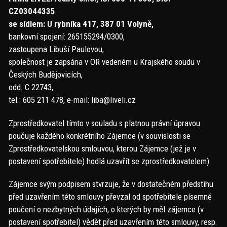
CZ03044335
se sídlem: U rybníka 417, 387 01 Volyně,
bankovní spojení: 265155294/0300,
zastoupena Libuší Paulovou,
společnost je zapsána v OR vedeném u Krajského soudu v
Českých Budějovicích,
odd. C 22743,
tel.: 605 211 478, e-mail: liba@liveli.cz
Zprostředkovatel tímto v souladu s platnou právní úpravou
poučuje každého konkrétního Zájemce (v souvislosti se
Zprostředkovatelskou smlouvou, kterou Zájemce (jež je v
postavení spotřebitele) hodlá uzavřít se zprostředkovatelem):
Zájemce svým podpisem stvrzuje, že v dostatečném předstihu
před uzavřením této smlouvy převzal od spotřebitele písemné
poučení o nezbytných údajích, o kterých by měl zájemce (v
postavení spotřebitel) vědět před uzavřením této smlouvy, resp.