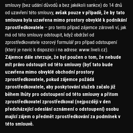
smlouvy (bez udání důvodů a bez jakékoli sankce) do 14 dnů
od uzavření této smlouvy,
avšak pouze v případě, že by tato
smlouva byla uzavřena mimo prostory obvyklé k podnikání
zprostředkovatele
– pro tento případ zájemce zároveň ví, jak
má od této smlouvy odstoupit, když obdržel od
zprostředkovatele vzorový formulář pro případ odstoupení
(který je navíc k dispozici i na adrese: www.liveli.cz).
Zájemce dále stvrzuje, že byl poučen o tom, že nebude
mít právo odstoupit od této smlouvy (byť tato bude
uzavřena mimo obvyklé obchodní prostory
zprostředkovatele, pokud zájemce požádá
zprostředkovatele, aby poskytování služeb začalo již
během lhůty pro odstoupení od této smlouvy a přitom
zprostředkovatel zprostředkoval (nejpozději v den
předcházející odeslání oznámení o odstoupení) osobu
mající zájem o předmět zprostředkování za podmínek v
této smlouvě.