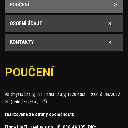
POUČENÍ
OSOBNÍ ÚDAJE
KONTAKTY
POUČENÍ
ve smyslu ust. § 1811 odst. 2 a § 1820 odst. 1 zák. č. 89/2012
Sb (dále jen jako „OZ“)
realizované ze strany společnosti:
Firma LIVELI reality s.r.o., IČ: 030 44 335, DIČ: